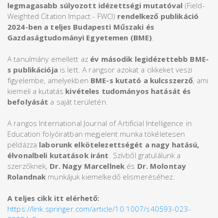
legmagasabb súlyozott idézettségi mutatóval
(Field-
Weighted Citation Impact - FWCI)
rendelkező publikáció
2024-ben a teljes Budapesti Műszaki és
Gazdaságtudományi Egyetemen (BME)
.
A tanulmány emellett az
év második legidézettebb BME-
s publikációja
is lett. A rangsor azokat a cikkeket veszi
figyelembe, amelyekben
BME-s kutató a kulcsszerző
, ami
kiemeli a kutatás
kivételes tudományos hatását és
befolyását
a saját területén.
A rangos International Journal of Artificial Intelligence in
Education folyóiratban megjelent munka tökéletesen
példázza
laborunk elkötelezettségét a nagy hatású,
élvonalbeli kutatások iránt
. Szívből gratulálunk a
szerzőknek,
Dr. Nagy Marcellnek
és
Dr. Molontay
Rolandnak
munkájuk kiemelkedő elismeréséhez.
A teljes cikk itt elérhető:
https://link.springer.com/article/10.1007/s40593-023-