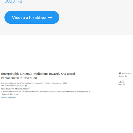
00331-8
Vissza a hírekhez