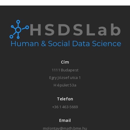
Cím
1111 Budapest
Egry József utca 1
H épület 53a
Telefon
+36 1 463-5669
Email
molontay@math.bme.hu