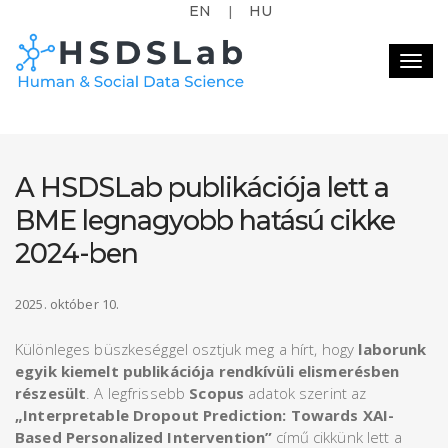
EN
HU
|
Togg
navig
A HSDSLab publikációja lett a
BME legnagyobb hatású cikke
2024-ben
2025. október 10.
Különleges büszkeséggel osztjuk meg a hírt, hogy
laborunk
egyik kiemelt publikációja rendkívüli elismerésben
részesült
. A legfrissebb
Scopus
adatok szerint az
„Interpretable Dropout Prediction: Towards XAI-
Based Personalized Intervention”
című cikkünk lett a