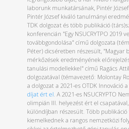
laborunk munkatársának, Pintér József
Pintér József kiváló tanulmányi eredmén
TDK dolgozat és több publikáció (társ)
konferencián "Egy NSUCRYTPO 2019 ver
továbbgondolása" című dolgozata (té
Péter) dicséretben részesült, "Magyar 
mérkőzések eredményének előrejelzése
tanulási modellekkel" című Ragács Attil
dolgozatával (témavezető: Molontay R
a dolgozat a 2021-es OTDK Innováció a
díjat ért el
. A 2021-es NSUCRYPTO Nemz
olimpián III. helyezést ért el csapatáva
különdíjban részesült. Több publikáció
kiemelkednek a rangos nemzetközi fol
cikkei az értelmezhető gépi tanulás o