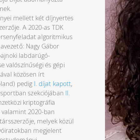
nek.
yei mellett két díjnyertes
szerzője. A 2020-as TDK
senyfeladat algoritmikus
mavezető: Nagy Gábor
bajnoki labdarúgó-
 valószínűségi és gépi
ával közösen írt
oland) pedig
I. díjat kapott
,
 sportban szekciójában
II.
etközi kriptográfia
l, valamint 2020-ban
 társszerzője, melyek közül
yóiratokban megjelent
rvostudományi