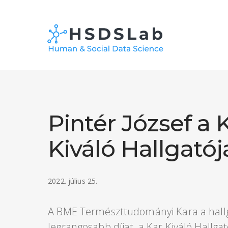
Pintér József a 
Kiváló Hallgatój
2022. július 25.
A BME Természttudományi Kara a hal
legrangosabb díjat, a Kar Kiváló Hallg