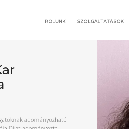
RÓLUNK
SZOLGÁLTATÁSOK
Kar
a
lgatóknak adományozható
atója Díjat adományozta