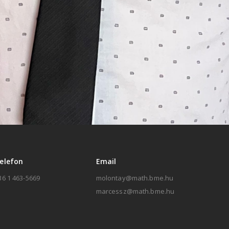
elefon
Email
36 1 463-5669
molontay@math.bme.hu
marcessz@math.bme.hu