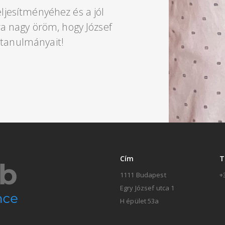
eljesítményéhez és a jól
 nagy öröm, hogy József
 tanulmányait!
Cím
T
1111 Budapest
+
Egry József utca 1
H épület 53a