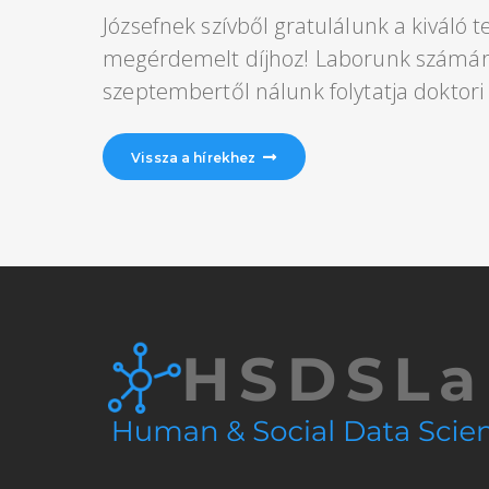
Józsefnek szívből gratulálunk a kiváló t
megérdemelt díjhoz! Laborunk számára
szeptembertől nálunk folytatja doktori
Vissza a hírekhez