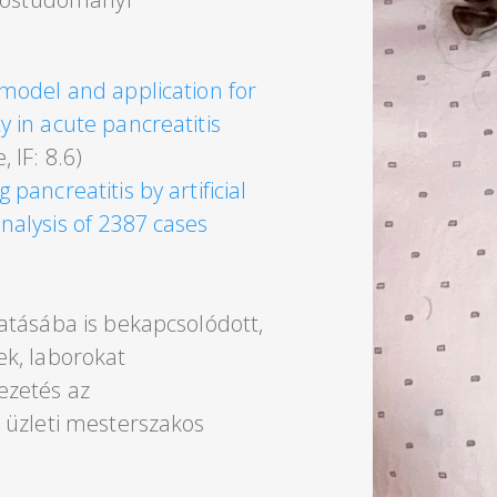
e model and application for
y in acute pancreatitis
 IF: 8.6)
 pancreatitis by artificial
analysis of 2387 cases
atásába is bekapcsolódott,
k, laborokat
ezetés az
 üzleti mesterszakos