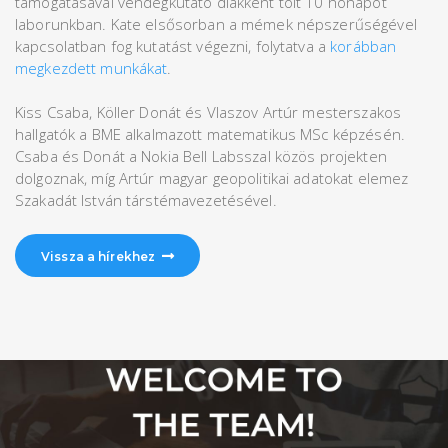
támogatásával vendégkutató diákként tölt 10 hónapot
laborunkban. Kate elsősorban a mémek népszerűségével
kapcsolatban fog kutatást végezni, folytatva a
korábban
megkezdett munkákat
.
Kiss Csaba, Köller Donát és Vlaszov Artúr mesterszakos
hallgatók a BME alkalmazott matematikus MSc képzésén.
Csaba és Donát a Nokia Bell Labsszal közös projekten
dolgoznak, míg Artúr magyar geopolitikai adatokat elemez
Szakadát István társtémavezetésével.
Vissza a hírekhez