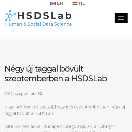
EN
HU
Togg
navig
Négy új taggal bővült
szeptemberben a HSDSLab
2022. szeptember 30.
Nagy örömünkre szolgál, hogy idén szeptemberben négy új
taggal bővült a HSDSLab.
Kate Barnes az AIT-Budapest öregdiákja, aki a Fulbright