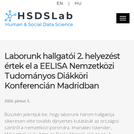
EN
HU
|
Togg
navig
Laborunk hallgatói 2. helyezést
értek el a EELISA Nemzetközi
Tudományos Diákköri
Konferencián Madridban
2026. június 5.
Büszkén jelentjük be, hogy laborunk három hallgatója
sikeresen vitte tovább díjnyertes kutatását az országos
szintről a nemzetközi porondra. Imanaliev Iskender,
Maksatbek Uulu Azim és Danka Marcell, akik tavaly 1.