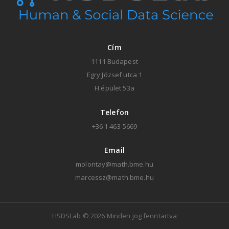
Cím
1111 Budapest
Egry József utca 1
H épület 53a
Telefon
+36 1 463-5669
Email
molontay@math.bme.hu
marcessz@math.bme.hu
HSDSLab ©
2026 Minden jog fenntartva