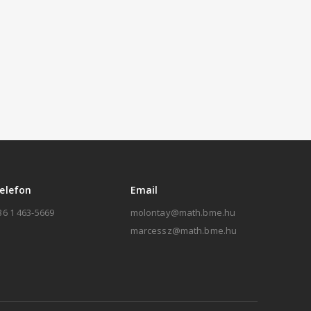
elefon
Email
36 1 463-5669
molontay@math.bme.hu
marcessz@math.bme.hu