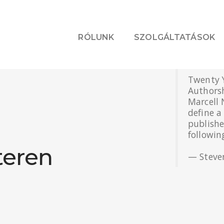
RÓLUNK
SZOLGÁLTATÁSOK
Twenty Y
Authors
Marcell
define a
publishe
followin
teren
— Steve