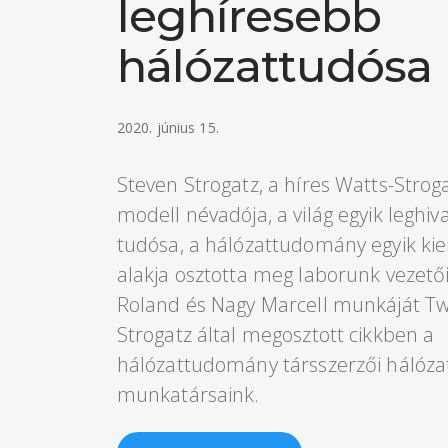
leghíresebb
hálózattudósa
2020. június 15.
Steven Strogatz, a híres Watts-Strogat
modell névadója, a világ egyik leghi
tudósa, a hálózattudomány egyik k
alakja osztotta meg laborunk vezető
Roland és Nagy Marcell munkáját Tw
Strogatz által megosztott cikkben a
hálózattudomány társszerzői hálóza
munkatársaink.