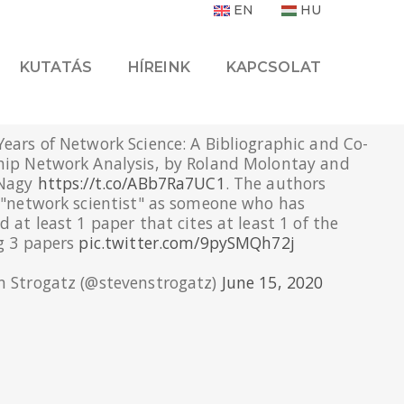
EN
HU
KUTATÁS
HÍREINK
KAPCSOLAT
ears of Network Science: A Bibliographic and Co-
hip Network Analysis, by Roland Molontay and
 Nagy
https://t.co/ABb7Ra7UC1
. The authors
 "network scientist" as someone who has
d at least 1 paper that cites at least 1 of the
g 3 papers
pic.twitter.com/9pySMQh72j
n Strogatz (@stevenstrogatz)
June 15, 2020