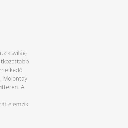
z kisvilág-
vatkozottabb
iemelkedő
i, Molontay
itteren. A
tát elemzik