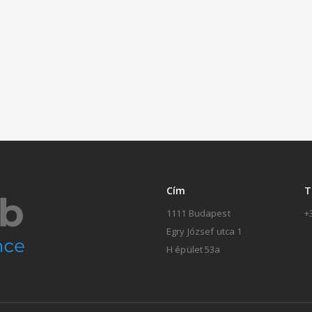
Cím
T
1111 Budapest
+
Egry József utca 1
H épület 53a