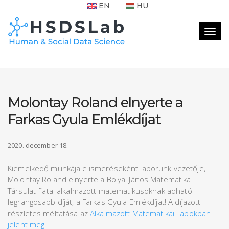
EN
HU
Togg
navig
Molontay Roland elnyerte a
Farkas Gyula Emlékdíjat
2020. december 18.
Kiemelkedő munkája elismeréseként laborunk vezetője,
Molontay Roland elnyerte a Bolyai János Matematikai
Társulat fiatal alkalmazott matematikusoknak adható
legrangosabb díját, a Farkas Gyula Emlékdíjat! A díjazott
részletes méltatása az
Alkalmazott Matematikai Lapokban
jelent meg
.