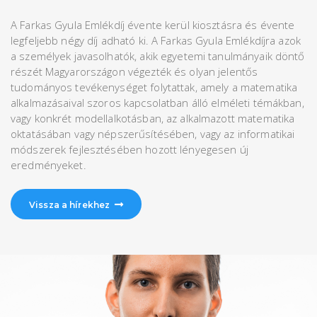
A Farkas Gyula Emlékdíj évente kerül kiosztásra és évente
legfeljebb négy díj adható ki. A Farkas Gyula Emlékdíjra azok
a személyek javasolhatók, akik egyetemi tanulmányaik döntő
részét Magyarországon végezték és olyan jelentős
tudományos tevékenységet folytattak, amely a matematika
alkalmazásaival szoros kapcsolatban álló elméleti témákban,
vagy konkrét modellalkotásban, az alkalmazott matematika
oktatásában vagy népszerűsítésében, vagy az informatikai
módszerek fejlesztésében hozott lényegesen új
eredményeket.
Vissza a hírekhez