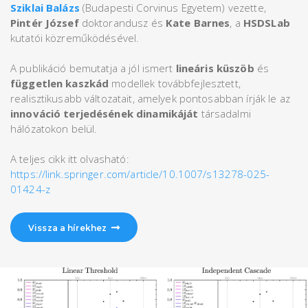
Sziklai Balázs
(Budapesti Corvinus Egyetem) vezette,
Pintér József
doktorandusz és
Kate Barnes
, a
HSDSLab
kutatói közreműködésével.
A publikáció bemutatja a jól ismert
lineáris küszöb
és
független kaszkád
modellek továbbfejlesztett,
realisztikusabb változatait, amelyek pontosabban írják le az
innováció terjedésének dinamikáját
társadalmi
hálózatokon belül.
A teljes cikk itt olvasható:
https://link.springer.com/article/10.1007/s13278-025-
01424-z
Vissza a hírekhez