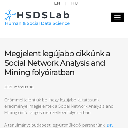
EN
HU
|
Togg
navig
Megjelent legújabb cikkünk a
Social Network Analysis and
Mining folyóiratban
2025. március 18.
Örömmel jelentjük be, hogy legújabb kutatásunk
eredményei megjelentek a Social Network Analysis and
Mining című rangos nemzetközi folyóiratban.
A tanulmányt budapesti együttműködő partnerünk,
Dr.