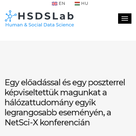
EN
HU
Togg
navig
Egy előadással és egy poszterrel
képviseltettük magunkat a
hálózattudomány egyik
legrangosabb eseményén, a
NetSci-X konferencián