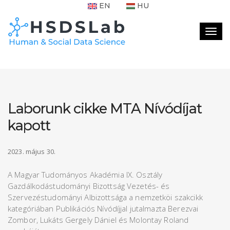
EN
HU
Togg
navig
Laborunk cikke MTA Nívódíjat
kapott
2023. május 30.
A Magyar Tudományos Akadémia IX. Osztály
Gazdálkodástudományi Bizottság Vezetés- és
Szervezéstudományi Albizottsága a nemzetköi szakcikk
kategóriában Publikációs Nívódíjjal jutalmazta Berezvai
Zombor, Lukáts Gergely Dániel és Molontay Roland