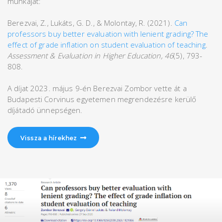
munkáját:
Berezvai, Z., Lukáts, G. D., & Molontay, R. (2021).
Can
professors buy better evaluation with lenient grading? The
effect of grade inflation on student evaluation of teaching
.
Assessment & Evaluation in Higher Education, 46
(5), 793-
808.
A díjat 2023. május 9-én Berezvai Zombor vette át a
Budapesti Corvinus egyetemen megrendezésre kerülő
díjátadó ünnepségen.
Vissza a hírekhez