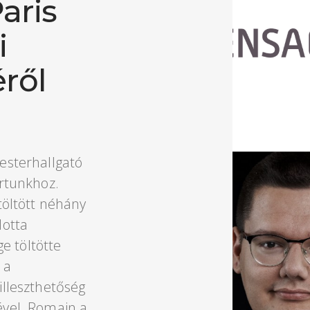
aris
i
ről
esterhallgató
ortunkhoz.
töltött néhány
lotta
e töltötte
 a
illeszthetőség
ével. Romain a