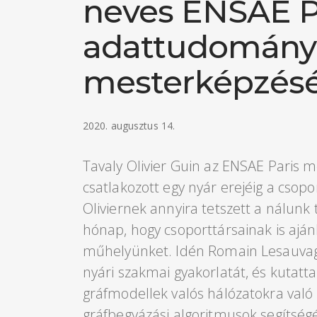
neves ENSAE P
adattudomány
mesterképzésé
2020. augusztus 14.
Tavaly Olivier Guin az ENSAE Paris m
csatlakozott egy nyár erejéig a csop
Oliviernek annyira tetszett a nálunk 
hónap, hogy csoporttársainak is aján
műhelyünket. Idén Romain Lesauvag
nyári szakmai gyakorlatát, és kutatta
gráfmodellek valós hálózatokra való 
gráfbegyázási algoritmusok segítség