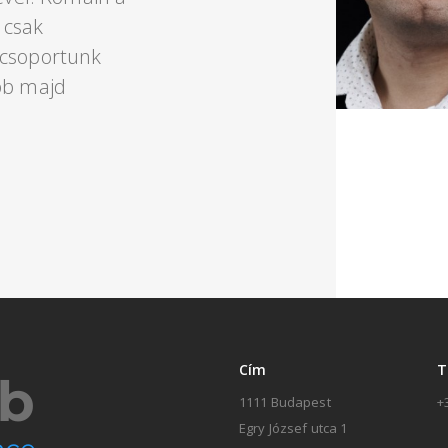
 csak
 csoportunk
bb majd
Cím
T
1111 Budapest
+
Egry József utca 1