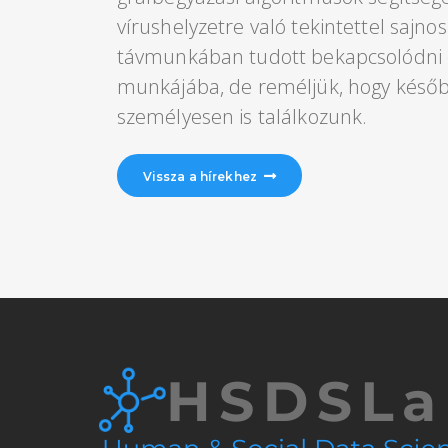
vírushelyzetre való tekintettel sajnos
távmunkában tudott bekapcsolódni
munkájába, de reméljük, hogy késő
személyesen is találkozunk.
Vissza a hírekhez