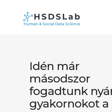
Idén már
másodszor
fogadtunk nyár
gyakornokot a