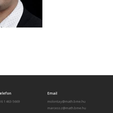
elefon
Email
36 1 463-5669
molontay@math.bme.hu
marcessz@math.bme.hu