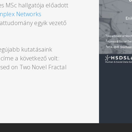
s MSc hallgatója előadott
omplex Networks
zattudomány egyik vezető
egújabb kutatásaink
címe a következő volt:
Based on Two Novel Fractal