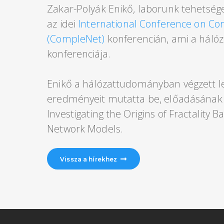
Zakar-Polyák Enikő, laborunk tehetsége
az idei
International Conference on C
(CompleNet)
konferencián, ami a háló
konferenciája.
Enikő a hálózattudományban végzett l
eredményeit mutatta be, előadásának 
Investigating the Origins of Fractality 
Network Models.
Vissza a hírekhez