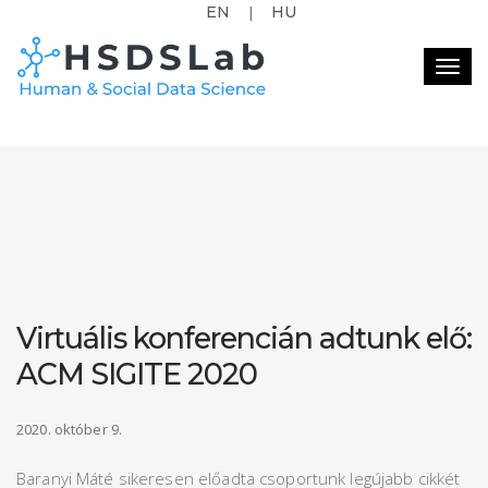
EN
HU
|
Togg
navig
Virtuális konferencián adtunk elő:
ACM SIGITE 2020
2020. október 9.
Baranyi Máté sikeresen előadta csoportunk legújabb cikkét